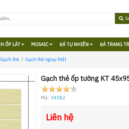
S
H ỐP LÁT
MOSAIC
ĐÁ TỰ NHIÊN
ĐÁ TRANG T
Gạch thẻ
Gạch thẻ ngoại thất
Gạch thẻ ốp tường KT 45x
Mã:
V4582
Liên hệ