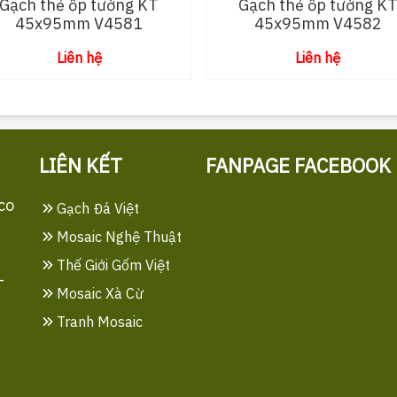
Gạch thẻ ốp tường KT
Gạch thẻ ốp tường K
45x95mm V4581
45x95mm V4582
Liên hệ
Liên hệ
LIÊN KẾT
FANPAGE FACEBOOK
co
Gạch Đá Việt
Mosaic Nghệ Thuật
Thế Giới Gốm Việt
-
Mosaic Xà Cừ
Tranh Mosaic