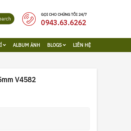
GỌI CHO CHÚNG TÔI 24/7
earch
0943.63.6262
RÍ
ALBUM ẢNH
BLOGS
LIÊN HỆ
95mm V4582