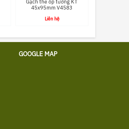
T
Gạch thẻ ốp tường KT
45x95mm V4583
Liên hệ
GOOGLE MAP