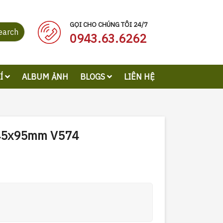
GỌI CHO CHÚNG TÔI 24/7
earch
0943.63.6262
RÍ
ALBUM ẢNH
BLOGS
LIÊN HỆ
 45x95mm V574