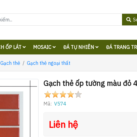
S
H ỐP LÁT
MOSAIC
ĐÁ TỰ NHIÊN
ĐÁ TRANG T
Gạch thẻ
Gạch thẻ ngoại thất
Gạch thẻ ốp tường màu đỏ
Mã:
V574
Liên hệ