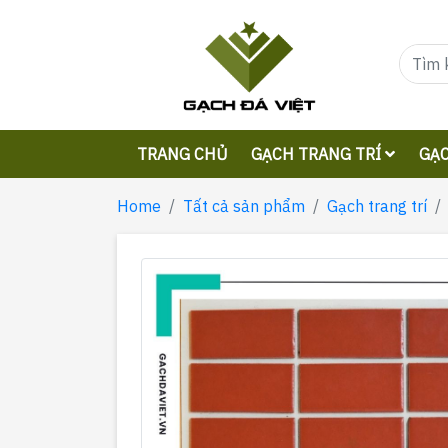
TRANG CHỦ
GẠCH TRANG TRÍ
GẠC
Home
Tất cả sản phẩm
Gạch trang trí