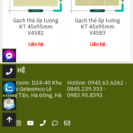
Gạch thẻ ốp tường
Gạch thẻ ốp tường
KT 45x95mm
KT 45x95mm
V4582
V4583
Liên hệ
Liên hệ
LIÊN HỆ
Showroom: D24-40 Khu
Hotline: 0943.63.6262 -
Đô Thị Geleximco Lê
0845.239.333 -
Trọng Tấn, Hà Đông, Hà
0983.95.8393
Nội