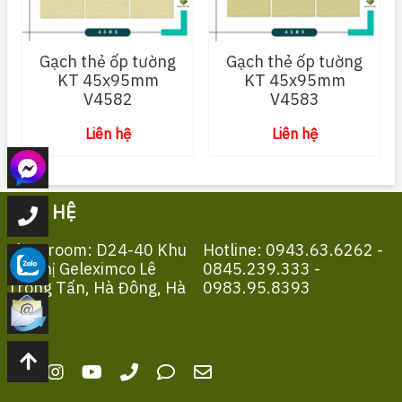
Gạch thẻ ốp tường
Gạch thẻ ốp tường
KT 45x95mm
KT 45x95mm
V4582
V4583
Liên hệ
Liên hệ
LIÊN HỆ
Showroom: D24-40 Khu
Hotline: 0943.63.6262 -
Đô Thị Geleximco Lê
0845.239.333 -
Trọng Tấn, Hà Đông, Hà
0983.95.8393
Nội