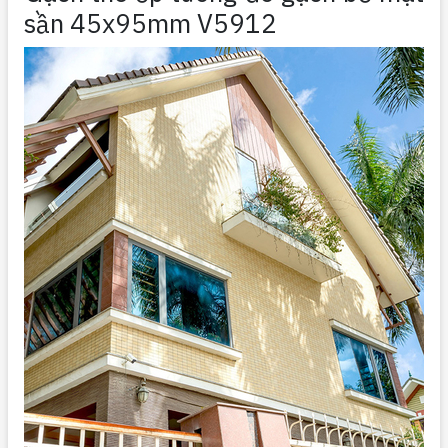
sần 45x95mm V5912