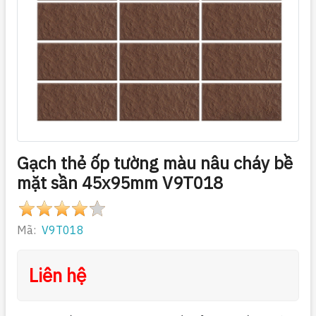
Gạch thẻ ốp tường màu nâu cháy bề
mặt sần 45x95mm V9T018
Mã:
V9T018
Liên hệ