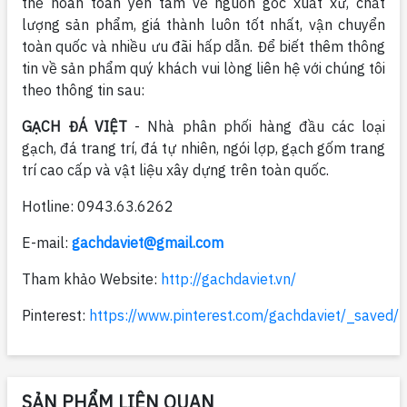
thể hoàn toàn yên tâm về nguồn gốc xuất xứ, chất
lượng sản phẩm, giá thành luôn tốt nhất, vận chuyển
toàn quốc và nhiều ưu đãi hấp dẫn. Để biết thêm thông
tin về sản phẩm quý khách vui lòng liên hệ với chúng tôi
theo thông tin sau:
GẠCH ĐÁ VIỆT
- Nhà phân phối hàng đầu các loại
gạch, đá trang trí, đá tự nhiên, ngói lợp, gạch gốm trang
trí cao cấp và vật liệu xây dựng trên toàn quốc.
Hotline: 0943.63.6262
E-mail:
gachdaviet@gmail.com
Tham khảo Website:
http://gachdaviet.vn/
Pinterest:
https://www.pinterest.com/gachdaviet/_saved/
SẢN PHẨM LIÊN QUAN