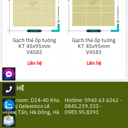
Gạch thẻ ốp tường
Gạch thẻ ốp tường
KT 45x95mm
KT 45x95mm
V4582
V4583
Liên hệ
Liên hệ
LIÊN HỆ
Showroom: D24-40 Khu
Hotline: 0943.63.6262 -
Đô Thị Geleximco Lê
0845.239.333 -
Trọng Tấn, Hà Đông, Hà
0983.95.8393
Nội