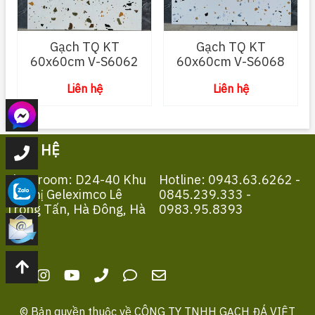
Gạch TQ KT
Gạch TQ KT
60x60cm V-S6062
60x60cm V-S6068
Liên hệ
Liên hệ
LIÊN HỆ
Showroom: D24-40 Khu
Hotline: 0943.63.6262 -
Đô Thị Geleximco Lê
0845.239.333 -
Trọng Tấn, Hà Đông, Hà
0983.95.8393
Nội
© Bản quyền thuộc về
CÔNG TY TNHH GẠCH ĐÁ VIỆT