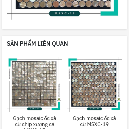
SẢN PHẨM LIÊN QUAN
Gạch mosaic ốc xà
Gạch mosaic ốc xà
cừ chip xương cá
cừ MSXC-19