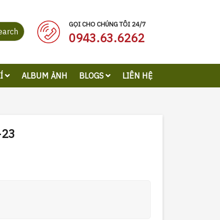
GỌI CHO CHÚNG TÔI 24/7
earch
0943.63.6262
RÍ
ALBUM ẢNH
BLOGS
LIÊN HỆ
-23