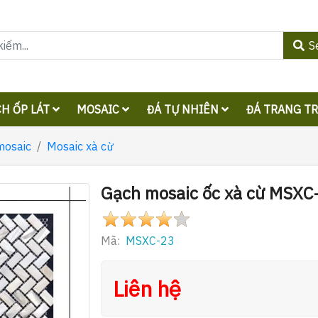
S
H ỐP LÁT
MOSAIC
ĐÁ TỰ NHIÊN
ĐÁ TRANG T
mosaic
Mosaic xà cừ
Gạch mosaic ốc xà cừ MSXC
Mã:
MSXC-23
Liên hệ