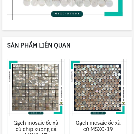
SẢN PHẨM LIÊN QUAN
Gạch mosaic ốc xà
Gạch mosaic ốc xà
cừ chip xương cá
cừ MSXC-19